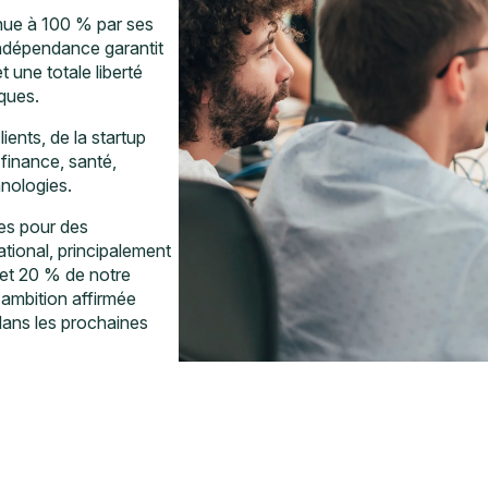
nue à 100 % par ses
indépendance garantit
t une totale liberté
ques.
ents, de la startup
finance, santé,
hnologies.
ées pour des
ational, principalement
et 20 % de notre
e ambition affirmée
dans les prochaines