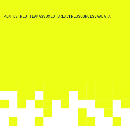
PENTEST
RED TEAM
ASSUMED BREACH
RESSOURCES
VAADATA