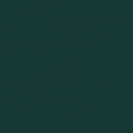
une entreprise certifiée selon les standards les plus
exigeants du secteur.
Nous sommes certifiés PASSI, CREST, ISO 27001 et
ISO 27701, ce qui atteste de la qualité de nos
services et de notre conformité aux standards
internationaux en matière de cybersécurité et de
protection des données personnelles. Ces
certifications renforcent la confiance de nos clients
en garantissant un haut niveau d’exigence
méthodologique et organisationnel.
Nos pentests d’application web sont réalisés par des
auditeurs certifiés qui maîtrisent les techniques
d’attaque les plus avancées. Leur double expertise
technique et offensive leur permet d’identifier,
d’exploiter et de documenter avec précision les
vulnérabilités propres à chaque environnement
applicatif.