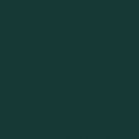
Vérification des contrôles d’accès
Évaluation de la gestion des privilèges et rôles
Détection et exploitation de failles IDOR
Identification de contrôles d’accès absents ou mal
configurés
Détection des injections et
exécutions de code
Injection SQL et injection de commandes
Cross-Site Scripting (XSS)
Exécution de code à distance (RCE)
Tests de logique métier
Détection d’incohérences applicatives
exploitables
Contournement de validations critiques et de
workflows
Contournement des mécanismes côté client