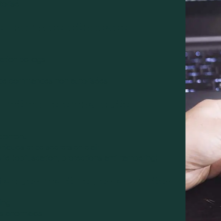
torisé
 et ports de débogage
ation de logs
n de commandes non autorisées
la mémoire embarquée
 contenu
hiques et de secrets en clair
ierie (obfuscation, protections anti-tampering)
ttaques matérielles avancées
hing
s anormales