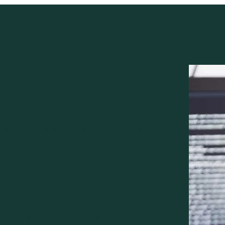
naissance matérielle
orts, interfaces de programmation, puces mémoire,
spection du PCB
ées
es
 en production
CB et à la conception des cartes