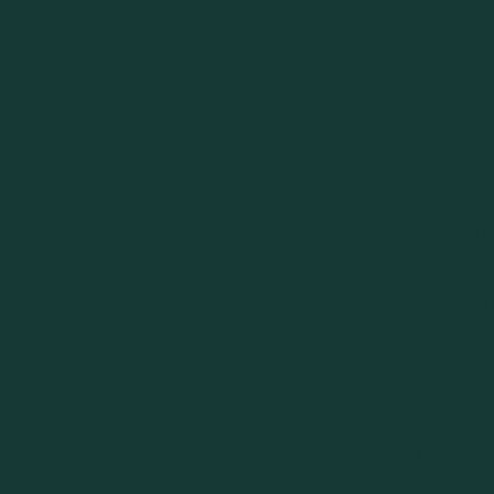
Contrôle des protections anti-accès non au
Tests d’accès via consoles
Connexion via UART ou JTAG
Accès à la console de débogage et récupér
Initialisation d’un shell système
Lecture directe de la mémoire et exécutio
Analyse et extraction de 
Audit des puces EEPROM, NAND, NOR
Techniques de dumping pour extraction du
Recherche d’identifiants, de clés cryptograp
Évaluation de la résistance à la rétro-ingén
Tests de perturbation et a
Fault injection, voltage glitching, clock glitc
Observation du comportement en condition