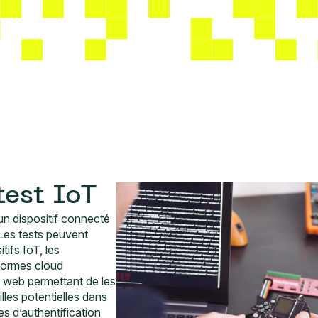
test IoT
un dispositif connecté
 Les tests peuvent
tifs IoT, les
eformes cloud
u web permettant de les
illes potentielles dans
es d’authentification