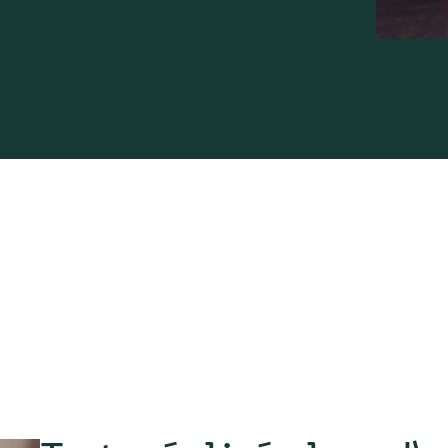
cielles
ocumentés