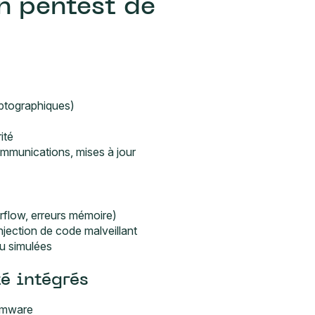
un pentest de
yptographiques)
ité
communications, mises à jour
erflow, erreurs mémoire)
njection de code malveillant
u simulées
é intégrés
irmware