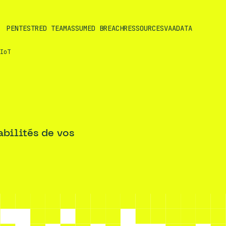
PENTEST
RED TEAM
ASSUMED BREACH
RESSOURCES
VAADATA
IoT
abilités de vos