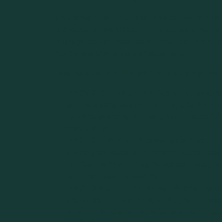
Ce standard définit un cadre d’analyse comple
pratiques de développement sécurisé et les con
protéger les données, les communications et la
contre des scénarios d’attaque réels.
Nos tests couvrent l’ensemble des catégorie
MASVS-STORAGE : Vérification du stockag
données sensibles (PII, tokens, clés API), e
services système, afin de prévenir toute fui
malveillante.
MASVS-CRYPTO : Analyse de la mise en 
cryptographiques (chiffrement, gestion des c
confidentialité et l’intégrité des données, 
compromission physique.
MASVS-AUTH : Revue des mécanismes d’aut
d’autorisation (biométrie, MFA, gestion des 
prévenir l’accès non autorisé aux comptes ut