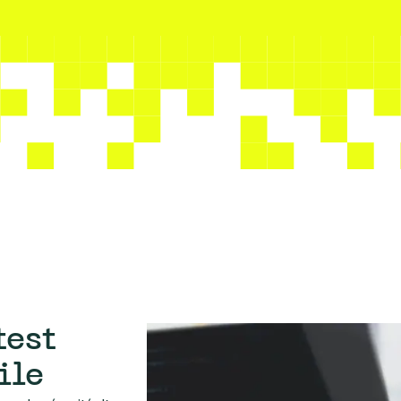
test
ile