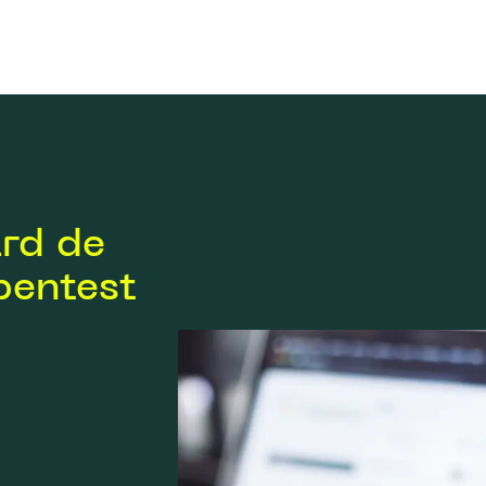
rd de
pentest
t sur le MASVS
on Standard), un cadre
des applications iOS et