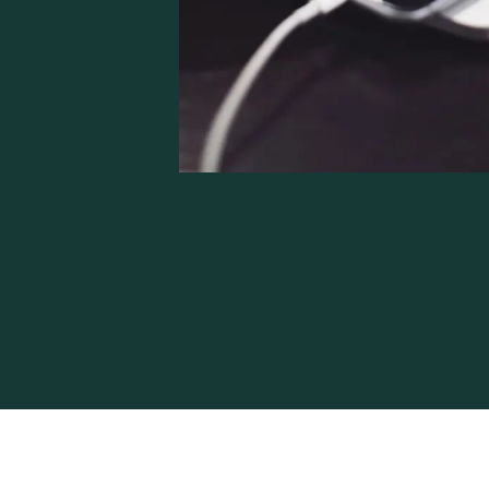
té des
ing, sécurité des API),
erceptions et attaques
e sécurisé des
PC, WebView,
tion de données
e du code face aux
n, injection), selon les
risé.