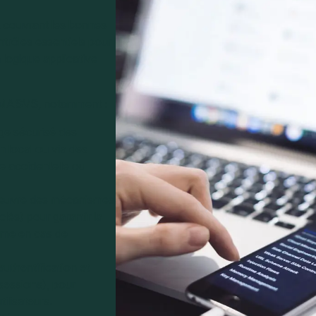
t couvrant les bonnes
trôles essentiels pour
 logique applicative
s MASVS, notamment :
e sécurisé des
n local ou via des
te accidentelle ou
œuvre des mécanismes
lés) pour garantir la
même en cas de
hentification et
sessions), pour
ilisateurs.