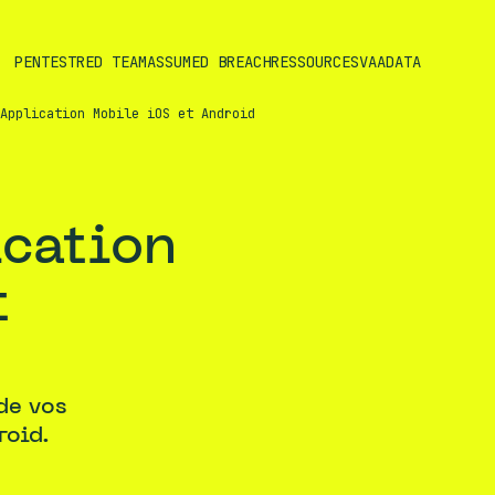
PENTEST
RED TEAM
ASSUMED BREACH
RESSOURCES
VAADATA
Application Mobile iOS et Android
t
de vos
roid.