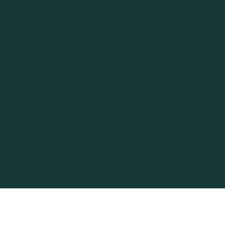
MASVS-NETWORK : Contrôles de la sécuri
communications réseau (TLS, certificat pinn
afin de protéger les échanges contre les int
de type Man in the Middle.
MASVS-PLATFORM : Vérification de l’usag
fonctionnalités propres aux OS mobiles (I
notifications, UI), pour éviter toute exposi
sensibles.
MASVS-CODE : Évaluation de la robustess
entrées non fiables (validation, désérialisatio
meilleures pratiques de développement sécu