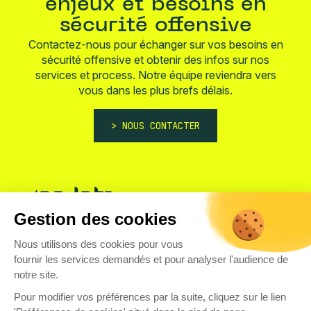
enjeux et besoins en
sécurité offensive
Contactez-nous pour échanger sur vos besoins en
sécurité offensive et obtenir des infos sur nos
services et process. Notre équipe reviendra vers
vous dans les plus brefs délais.
NOUS CONTACTER
Gestion des cookies
33 quai Arloing
Nous utilisons des cookies pour vous
69009 Lyon, France
fournir les services demandés et pour analyser l'audience de
+33 (0)4 37 92 98 85
notre site.
Pour modifier vos préférences par la suite, cliquez sur le lien