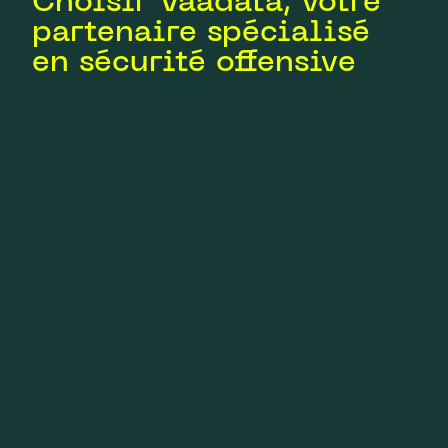
Choisir Vaadata, votre
partenaire spécialisé
en sécurité offensive
Vaadata est une société spécialisée en sécurité
offensive. Nous accompagnons plus de 800
organisations de toutes tailles et de tous secteurs, en
France et à l’international. Nos équipes réalisent des
pentests, des audits Red Team et des exercices
Assumed Breach sur tout type d’environnement afin
de protéger vos actifs critiques.
Nos audits respectent les meilleures pratiques de
l’industrie et s’appuient sur des méthodologies
reconnues, attestées par des certifications et
qualifications exigeantes : PASSI, ISO 27001, ISO
27701 et CREST. Tous nos services sont réalisés par
nos consultants hautement qualifiés, détenant des
certifications reconnues dans les principaux
domaines de la sécurité offensive.