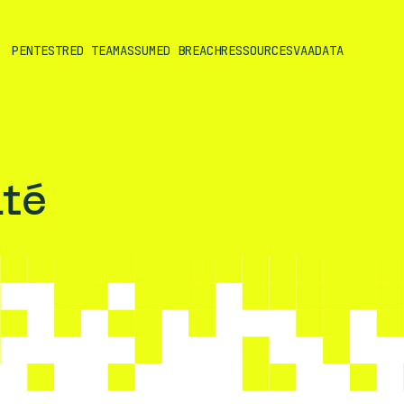
PENTEST
RED TEAM
ASSUMED BREACH
RESSOURCES
VAADATA
ité