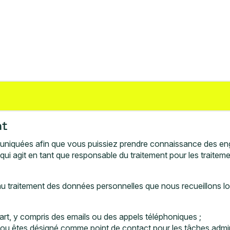
nt
uniquées afin que vous puissiez prendre connaissance des en
ui agit en tant que responsable du traitement pour les traite
e au traitement des données personnelles que nous recueillons l
t, y compris des emails ou des appels téléphoniques ;
s ou êtes désigné comme point de contact pour les tâches admin