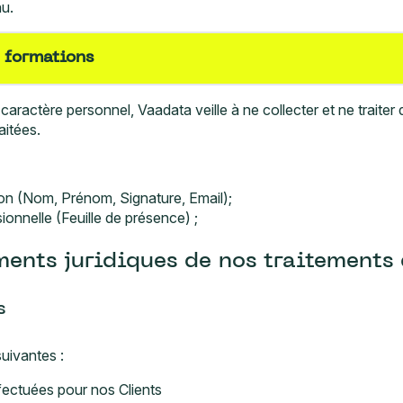
nu.
s formations
aractère personnel, Vaadata veille à ne collecter et ne traite
aitées.
ion (Nom, Prénom, Signature, Email);
ionnelle (Feuille de présence) ;
ements juridiques de nos traitements
s
suivantes :
fectuées pour nos Clients