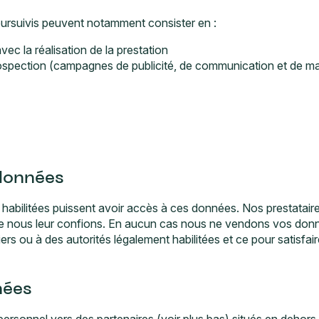
poursuivis peuvent notamment consister en :
ec la réalisation de la prestation
rospection (campagnes de publicité, de communication et de mar
données
habilitées puissent avoir accès à ces données. Nos prestataire
que nous leur confions. En aucun cas nous ne vendons vos donn
rs ou à des autorités légalement habilitées et ce pour satisfai
nées
rsonnel vers des partenaires (voir plus bas) situés en dehors