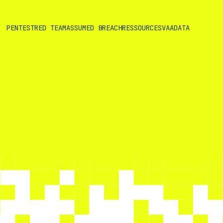
PENTEST
RED TEAM
ASSUMED BREACH
RESSOURCES
VAADATA