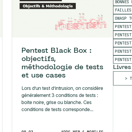
BONNES 
FAILLES
OWASP T
PENTEST
PENTEST
PENTEST
Pentest Black Box :
PENTEST
objectifs,
PENTEST
méthodologie de tests
Livres
et use cases
T
Lors d’un test d’intrusion, on considère
généralement 3 conditions de tests :
boite noire, grise ou blanche. Ces
conditions de tests corresponde...
08.03
APPS WEB & MOBILES