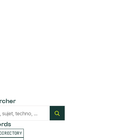
rcher
Search
for:
rds
DIRECTORY