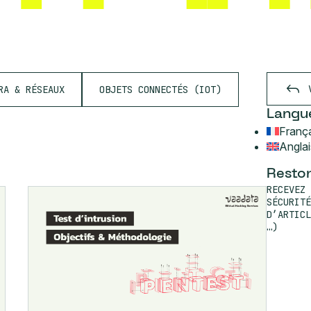
RA & RÉSEAUX
OBJETS CONNECTÉS (IOT)
Langu
Franç
Anglai
Reston
RECEVEZ 
SÉCURITÉ
D’ARTICL
…)