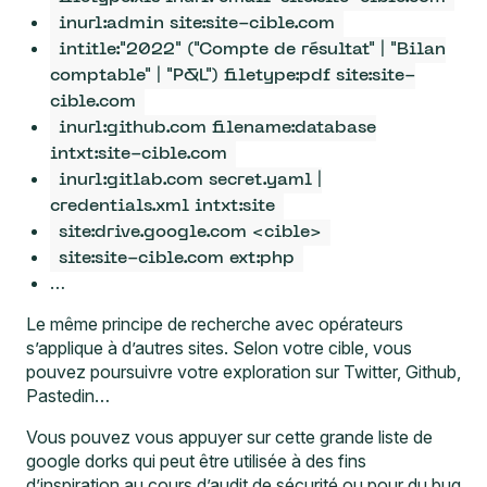
inurl:admin site:site-cible.com
intitle:"2022" ("Compte de résultat" | "Bilan
comptable" | "P&L") filetype:pdf site:site-
cible.com
inurl:github.com filename:database
intxt:site-cible.com
inurl:gitlab.com secret.yaml |
credentials.xml intxt:site
site:drive.google.com <cible>
site:site-cible.com ext:php
…
Le même principe de recherche avec opérateurs
s’applique à d’autres sites. Selon votre cible, vous
pouvez poursuivre votre exploration sur Twitter, Github,
Pastedin…
Vous pouvez vous appuyer sur cette grande
liste de
google dorks
qui peut être utilisée à des fins
d’inspiration au cours d’audit de sécurité ou pour du bug