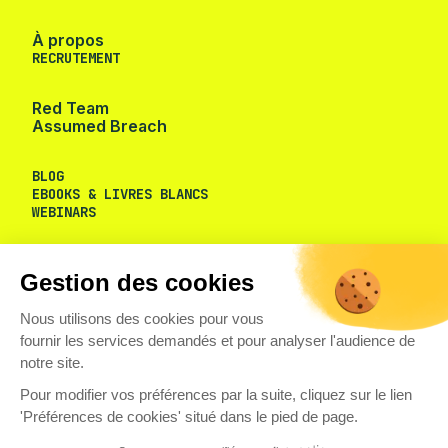
À propos
RECRUTEMENT
Red Team
Assumed Breach
BLOG
EBOOKS & LIVRES BLANCS
Gestion des cookies
WEBINARS
Nous utilisons des cookies pour vous
fournir les services demandés et pour analyser l'audience de
notre site.
Pour modifier vos préférences par la suite, cliquez sur le lien
'Préférences de cookies' situé dans le pied de page.
Consentements certifiés par
Non merci
Je choisis
OK pour moi
Axeptio consent
Plateforme de Gestion du Consentement : Personnalisez vos O