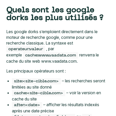
Quels sont les google
dorks les plus utilisés ?
Les google dorks s’emploient directement dans le
moteur de recherche google, comme pour une
recherche classique. La syntaxe est
, par
operateur:valeur
exemple
renverra le
cache:www.vaadata.com
cache du site web www.vaadata.com.
Les principaux opérateurs sont :
– les recherches seront
site:<site-cible.com>
limitées au site donné
– voir la version en
cache:<site-cible.com>
cache du site
– afficher les résultats indexés
after:<date>
après une date précise
ou
filetype:<extension fichier>
ext: