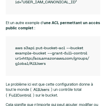
id="USER_IAM_CANONICAL_ID"
Et un autre exemple d’
une ACL permettant un accès
public complet
:
aws s3api put-bucket-acl --bucket 
example-bucket --grant-full-control 
uri=http://acs.amazonaws.com/groups/
global/AllUsers
Le problème ici est que cette configuration donne à
tout le monde (
) un contrôle total
AllUsers
(
) sur le bucket.
FullControl
Cela signifie que n’importe qui peut ajouter, modifier ou