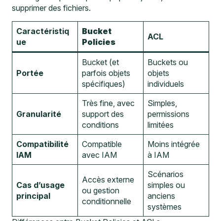
supprimer des fichiers.
Caractéristiq
Bucket
ACL
ue
Policies
Bucket (et
Buckets ou
Portée
parfois objets
objets
spécifiques)
individuels
Très fine, avec
Simples,
Granularité
support des
permissions
conditions
limitées
Compatibilité
Compatible
Moins intégrée
IAM
avec IAM
à IAM
Scénarios
Accès externe
Cas d’usage
simples ou
ou gestion
principal
anciens
conditionnelle
systèmes