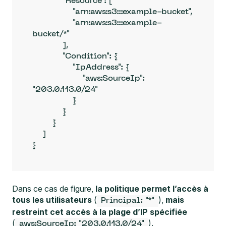
            "Resource": [

                "arn:aws:s3:::example-bucket",

                "arn:aws:s3:::example-
bucket/*"

            ],

            "Condition": {

                "IpAddress": {

                    "aws:SourceIp": 
"203.0.113.0/24"

                }

            }

        }

    ]

}
Dans ce cas de figure,
la politique permet l’accès à
tous les utilisateurs
(
),
mais
Principal: "*"
restreint cet accès à la plage d’IP spécifiée
(
).
aws:SourceIp: "203.0.113.0/24"