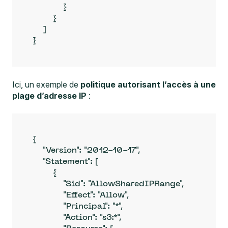
            }

        }

    ]

}
Ici, un exemple de
politique autorisant l’accès à une
plage d’adresse IP
:
{

    "Version": "2012-10-17",

    "Statement": [

        {

            "Sid": "AllowSharedIPRange",

            "Effect": "Allow",

            "Principal": "*",

            "Action": "s3:*",
