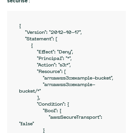
sécurisé
:
{

    "Version": "2012-10-17",

    "Statement": [

        {

            "Effect": "Deny",

            "Principal": "*",

            "Action": "s3:*",

            "Resource": [

                "arn:aws:s3:::example-bucket",

                "arn:aws:s3:::example-
bucket/*"

            ],

            "Condition": {

                "Bool": {

                    "aws:SecureTransport": 
"false"

                }
