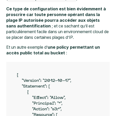
Ce type de configuration est bien évidemment à
proscrire car toute personne opérant dans la
plage IP autorisée pourra accéder aux objets
sans authentification
; et ce sachant qu’il est
particulièrement facile dans un environnement cloud de
se placer dans certaines plages d’IP.
Et un autre exemple d’
une policy permettant un
accès public total au bucket
:
{

    "Version": "2012-10-17",

    "Statement": [

        {

            "Effect": "Allow",

            "Principal": "*",

            "Action": "s3:*",

            "Resource": [
