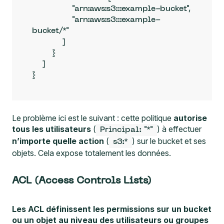
                "arn:aws:s3:::example-bucket",

                "arn:aws:s3:::example-
bucket/*"

            ]

        }

    ]

}
Le problème ici est le suivant : cette politique
autorise
tous les utilisateurs
(
) à effectuer
Principal: "*"
n’importe quelle action
(
) sur le bucket et ses
s3:*
objets. Cela expose totalement les données.
ACL (Access Controls Lists)
Les ACL définissent les permissions sur un bucket
ou un objet au niveau des utilisateurs ou groupes