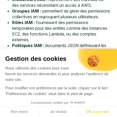
des services nécessitant un accès à AWS.
Groupes IAM :
permettent de gérer des permissions
collectives en regroupant plusieurs utilisateurs.
Rôles IAM :
fournissent des permissions
temporaires pour des entités comme des instances
EC2, des fonctions Lambda, ou des comptes
externes.
Politiques IAM :
documents JSON définissant les
permissions (actions, ressources, et conditions).
Identifiants d’accès :
comprennent des clés
Gestion des cookies
d’accès API (Access Key ID et Secret Access Key)
Nous utilisons des cookies pour vous
et des mots de passe pour la Console AWS.
fournir les services demandés et pour analyser l'audience de
notre site.
Mauvaises configurations IAM et bonnes
pratiques associées
Pour modifier vos préférences par la suite, cliquez sur le lien
'Préférences de cookies' situé dans le pied de page.
Principe du moindre privilège non
Consentements certifiés par
respecté
Non merci
Je choisis
OK pour moi