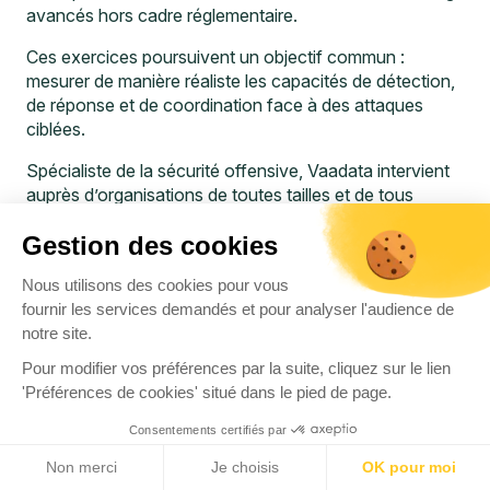
avancés hors cadre réglementaire.
Ces exercices poursuivent un objectif commun :
mesurer de manière réaliste les capacités de détection,
de réponse et de coordination face à des attaques
ciblées.
Spécialiste de la sécurité offensive, Vaadata intervient
auprès d’organisations de toutes tailles et de tous
secteurs. Notre approche couvre l’ensemble du cycle
Gestion des cookies
Threat-Led et Red Team : Threat Intelligence,
modélisation des menaces, conception de scénarios
Nous utilisons des cookies pour vous
réalistes, exécution des attaques et restitution
fournir les services demandés et pour analyser l'audience de
approfondie.
notre site.
Vaadata s’appuie sur des certifications et accréditations
Pour modifier vos préférences par la suite, cliquez sur le lien
reconnues, notamment CREST, ISO 27001 et ISO
'Préférences de cookies' situé dans le pied de page.
27701. Elles garantissent des prestations rigoureuses,
proportionnées et alignées sur les meilleures pratiques
Consentements certifiés par
internationales, avec un haut niveau de sécurité et de
Non merci
Je choisis
OK pour moi
confidentialité.