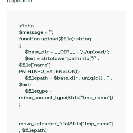
l’application :
<?php

$message = "";

function upload($file): string

{

    $base_dir = __DIR__ . "/../upload/";

    $ext = strtolower(pathinfo("/" . 
$file["name"], 
PATHINFO_EXTENSION));

    $filepath = $base_dir . uniqid() . '.' . 
$ext;

    $filetype = 
mime_content_type($file["tmp_name"])
;

move_uploaded_file($file["tmp_name"]
, $filepath);
