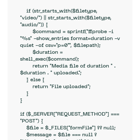
    if (str_starts_with($filetype, 
"video/") || str_starts_with($filetype, 
"audio/")) {

        $command = sprintf("ffprobe -i 
"%s" -show_entries format=duration -v 
quiet -of csv="p=0"", $filepath);

        $duration = 
shell_exec($command);

        return "Media file of duration " . 
$duration . " uploaded.";

    } else {

        return "File uploaded";

    }

}

if ($_SERVER["REQUEST_METHOD"] === 
"POST") {

    $file = $_FILES["formFile"] ?? null;

    $message = $file === null ? 