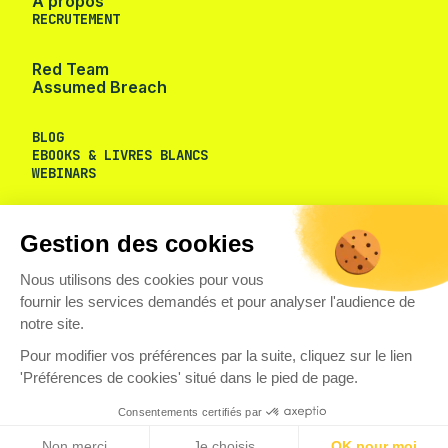
À propos
RECRUTEMENT
Red Team
Assumed Breach
BLOG
EBOOKS & LIVRES BLANCS
Gestion des cookies
WEBINARS
Nous utilisons des cookies pour vous
fournir les services demandés et pour analyser l'audience de
notre site.
Pour modifier vos préférences par la suite, cliquez sur le lien
'Préférences de cookies' situé dans le pied de page.
Consentements certifiés par
Non merci
Je choisis
OK pour moi
Axeptio consent
Plateforme de Gestion du Consentement : Personnalisez vos O
© VAADATA
CONFIDENTIALITÉ
COOKIES
LANCER UNE ALERTE