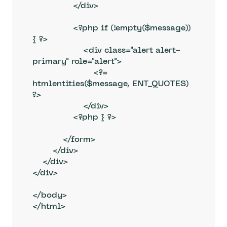
                </div>

                <?php if (!empty($message)) 
{ ?>

                    <div class="alert alert-
primary" role="alert">

                        <?= 
htmlentities($message, ENT_QUOTES) 
?>

                    </div>

                <?php } ?>

            </form>

        </div>

    </div>

</div>

</body>
