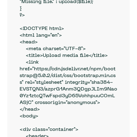
"Missing file." : upload($file);

}

?>

<!DOCTYPE html>

<html lang="en">

<head>

    <meta charset="UTF-8">

    <title>Upload media file</title>

    <link 
href="https://cdn.jsdelivr.net/npm/boot
strap@5.0.2/dist/css/bootstrap.min.cs
s" rel="stylesheet" integrity="sha384-
EVSTQN3/azprG1Anm3QDgpJLIm9Nao
0Yz1ztcQTwFspd3yD65VohhpuuCOmL
ASjC" crossorigin="anonymous">

</head>

<body>

<div class="container">

    <header>
