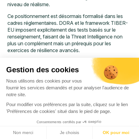
niveau de réalisme.
Ce positionnement est désormais formalisé dans les
cadres réglementaires. DORA et le framework
TIBER-
EU
imposent explicitement des tests basés sur le
renseignement, faisant de la Threat Intelligence non
plus un complément mais un prérequis pour les
exercices de résilience avancés.
Cartographie des fonctions critiques
Gestion des cookies
et gestion des risques
Nous utilisons des cookies pour vous
Identifier et cartographier les fonctions critiques est la
fournir les services demandés et pour analyser l'audience de
première étape. Ces services sont définis par leur
notre site.
impact majeur sur l’activité, comme les systèmes de
Pour modifier vos préférences par la suite, cliquez sur le lien
paiement, les virements bancaires ou l’accès aux
'Préférences de cookies' situé dans le pied de page.
dossiers patients.
Consentements certifiés par
Chaque fonction est localisée géographiquement et
associée aux systèmes IT et prestataires externes qui
Non merci
Je choisis
OK pour moi
la supportent, incluant les environnements cloud et les